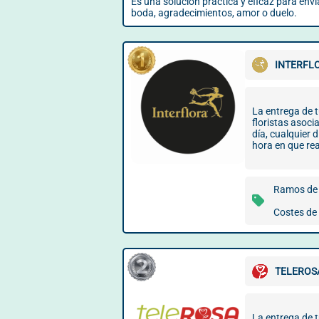
Es una solución práctica y eficaz para envi
boda, agradecimientos, amor o duelo.
INTERFLO
La entrega de t
floristas asoci
día, cualquier 
hora en que rea
Ramos de 
Costes de 
TELEROSA
La entrega de t