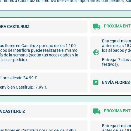
ar flores a Castilruiz con motivo de eventos importantes: cumpleaños, San
PRÓXIMA ENTR
RA CASTILRUIZ
Entrega el mismo
us flores en Castilruiz por uno de los 1 100
antes de las 18:
ados de Interflora puede realizarse el mismo
los sábados y 
día de la semana (según tus necesidades y la
lices el pedido).
Entrega: 7 días
festivos).
flores desde 24.99 €
ENVÍA FLORES
envío en Castilruiz : 7.99 €
PRÓXIMA ENTR
 CASTILRUIZ
Entrega el mismo
us flores en Castilruiz por uno de los 3 400
antes de las 18: