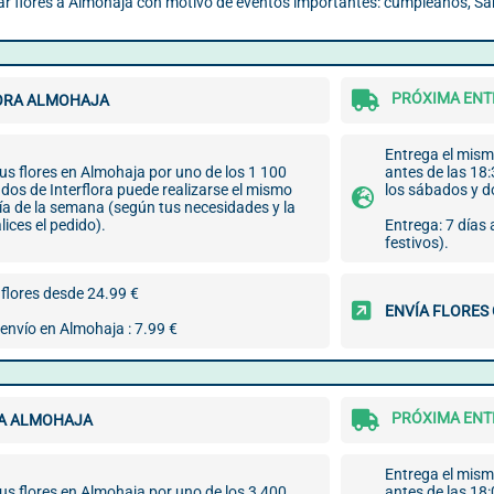
iar flores a Almohaja con motivo de eventos importantes: cumpleaños, San
PRÓXIMA ENTR
ORA ALMOHAJA
Entrega el mismo
us flores en Almohaja por uno de los 1 100
antes de las 18:
ados de Interflora puede realizarse el mismo
los sábados y 
día de la semana (según tus necesidades y la
lices el pedido).
Entrega: 7 días
festivos).
flores desde 24.99 €
ENVÍA FLORES
envío en Almohaja : 7.99 €
PRÓXIMA ENTR
A ALMOHAJA
Entrega el mismo
us flores en Almohaja por uno de los 3 400
antes de las 18: