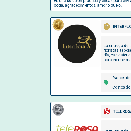
Es una solución práctica y eficaz para env
boda, agradecimientos, amor o duelo.
INTERFL
La entrega de t
floristas asoci
día, cualquier 
hora en que rea
Ramos de 
Costes de 
TELEROS
La entrega de t