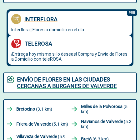
ENVÍO DE FLORES EN LAS CIUDADES
CERCANAS A BURGANES DE VALVERDE
Milles de la Polvorosa
(5
Bretocino
(3.1 km)
km)
Navianos de Valverde
(5.3
Friera de Valverde
(5.1 km)
km)
Villaveza de Valverde
(5.9
Bretó
(6.3 km)