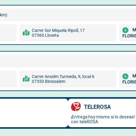
 km)
M
Carrer Sor Miquela Ripoll, 17
07360 Lloseta
FLORI
M
Carrer Anselm Turmeda, 9, local 6
07350 Binissalem
FLORI