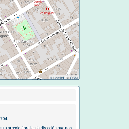
© Leaflet
|
©
OSM
6704.
 tu arreglo floral en la dirección que nos