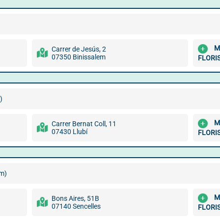
M
Carrer de Jesús, 2
07350 Binissalem
FLORI
)
M
Carrer Bernat Coll, 11
07430 Llubí
FLORI
km)
M
Bons Aires, 51B
07140 Sencelles
FLORI