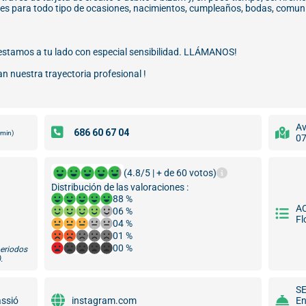
es para todo tipo de ocasiones, nacimientos, cumpleaños, bodas, comunio
 estamos a tu lado con especial sensibilidad. LLÁMANOS!
an nuestra trayectoria profesional !
Av
0min)
07
(4.8/5 | + de 60 votos)
Distribución de las valoraciones :
88 %
A
06 %
Fl
04 %
01 %
00 %
periodos
.
S
assió
instagram.com
En