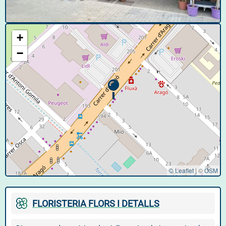
© Google User Content
+
−
© Leaflet
|
©
OSM
FLORISTERIA FLORS I DETALLS