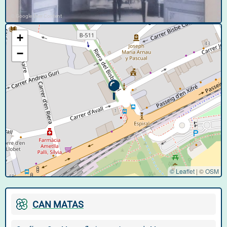
© Google User Content
+
−
© Leaflet
|
©
OSM
CAN MATAS