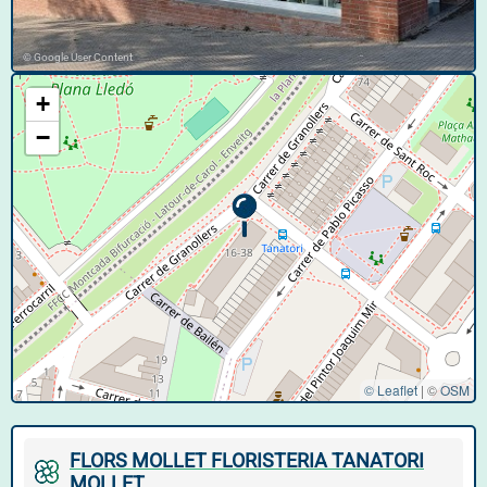
© Google User Content
+
−
© Leaflet
|
©
OSM
FLORS MOLLET FLORISTERIA TANATORI
MOLLET