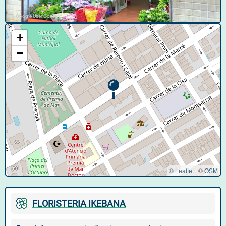
© Google User Content
+
−
© Leaflet
|
©
OSM
FLORISTERIA IKEBANA