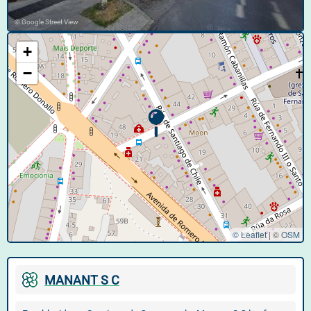
© Google Street View
+
−
© Leaflet
|
©
OSM
MANANT S C