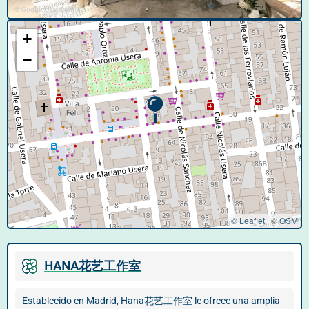
© Google User Content
+
−
© Leaflet
|
©
OSM
HANA花艺工作室
Establecido en Madrid, Hana花艺工作室 le ofrece una amplia