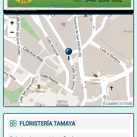
© Google User Content
+
−
© Leaflet
|
©
OSM
FLORISTERÍA TAMAYA