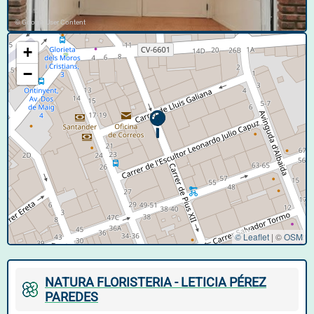
© Google User Content
+
−
© Leaflet
|
©
OSM
NATURA FLORISTERIA - LETICIA PÉREZ
PAREDES